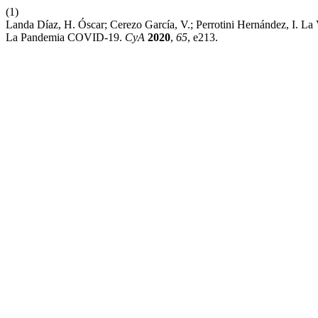
(1)
Landa Díaz, H. Óscar; Cerezo García, V.; Perrotini Hernández, I. L
La Pandemia COVID-19.
CyA
2020
,
65
, e213.