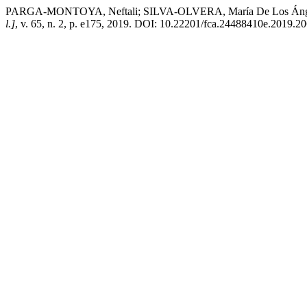
PARGA-MONTOYA, Neftali; SILVA-OLVERA, María De Los Ángeles. Lo
l.]
, v. 65, n. 2, p. e175, 2019. DOI: 10.22201/fca.24488410e.2019.2