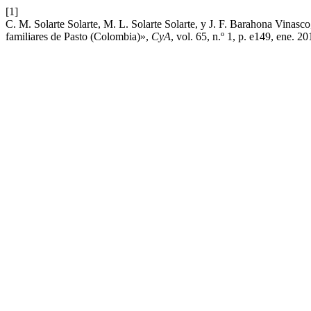
[1]
C. M. Solarte Solarte, M. L. Solarte Solarte, y J. F. Barahona Vinasc
familiares de Pasto (Colombia)»,
CyA
, vol. 65, n.º 1, p. e149, ene. 20