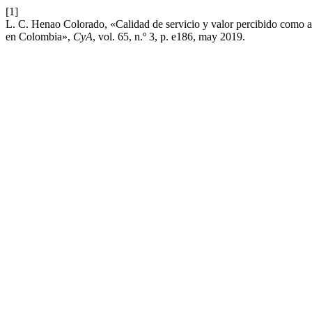
[1]
L. C. Henao Colorado, «Calidad de servicio y valor percibido como an
en Colombia»,
CyA
, vol. 65, n.º 3, p. e186, may 2019.