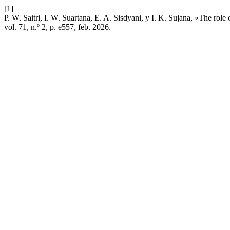
[1]
P. W. Saitri, I. W. Suartana, E. A. Sisdyani, y I. K. Sujana, «The rol
vol. 71, n.º 2, p. e557, feb. 2026.