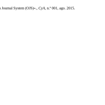
en Journal System (OJS)».,
CyA
, n.º 001, ago. 2015.