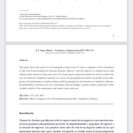
* Autor para correspondencia
Correo electrónico recursosmx@yahoo.com  (F. J. Segura Mojica).
La revisión por pares es responsabilidad de la Universidad Nacional Autónoma de México.
http://dx.doi.org/10.22201/fca.24488410e.2020.2121 
0186- 1042/© 2019 Universidad Nacional Autónoma de México, Facultad de Contaduría y Administración. Este es un artículo 
Open Access bajo la licencia CC BY-NC-SA (https://creativecommons.org/licenses/by-nc-sa/4.0/)
1
F. J. Segura Mojica /  Contaduría y Administración 65(3) 2020, 1-27
http://dx.doi.org/10.22201/fca.24488410e.2020.2121 
Abstract
This paper shows the results of an investigation carried out in 93 micro companies of the conurbation 
of San Luis Potosí-Soledad de Graciano Sanchez, Mexico, with the objective of finding factors that 
influence their chances of long-term survival. A logit logistic regression model was used to estimate the 
way in which the competitive intensity of a sector, the geographical location, the profile of the entre
-
preneur, the performance of market studies and the geographical concentration of competitors influence 
the probabilities of business survival. Among the relevant findings, a greater relative importance of the 
variables profile of the entrepreneur and market study stand out. 
JEL Code: 
C35, L26, M13
Keywords:
 Micro companies survival; Entrepreneurial profile; Competitive intensity
Introducción
Conocer los factores que influyen sobre la supervivencia de un negocio es una cuestión esen
-
cial para gestionar adecuadamente proyectos de emprendimiento y programas de impulso a 
la creación de empresas. Los primeros cinco años de vida de un negocio suelen ser los que 
representan mayores retos, pues  durante  ese período  es cuando ocurre la mayor proporción 