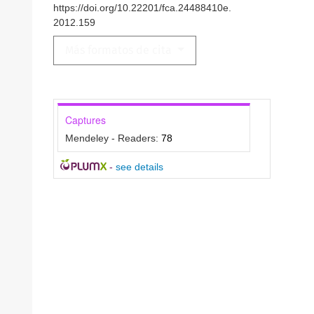
https://doi.org/10.22201/fca.24488410e.
2012.159
Más formatos de cita
Captures
Mendeley - Readers:
78
-
see details