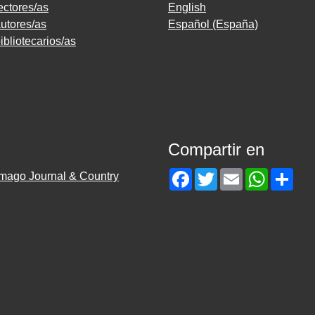
ectores/as
English
utores/as
Español (España)
ibliotecarios/as
Compartir en
Facebook
Twitter
Email
WhatsAp
Sha