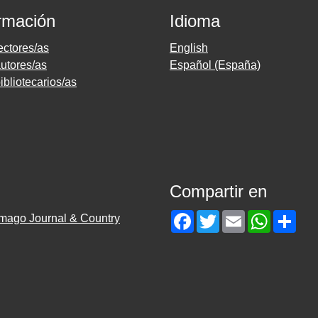
rmación
Idioma
ectores/as
English
utores/as
Español (España)
ibliotecarios/as
Compartir en
Facebook
Twitter
Email
WhatsAp
Sha