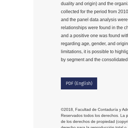
duality and origin) and the org
collected for the period from 2010
and the panel data analysis were
relationships were found in the ch
and a positive one was found with
regarding age, gender, and origi
limitations, it is possible to high
by segment and the consolidated a
PDF (English)
©2018, Facultad de Contaduría y Adm
Reservados todos los derechos. La pub
de los derechos de propiedad (copyri
derecho para la reproducción total o 