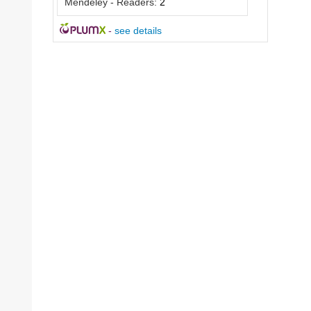
Mendeley - Readers:
2
-
see details