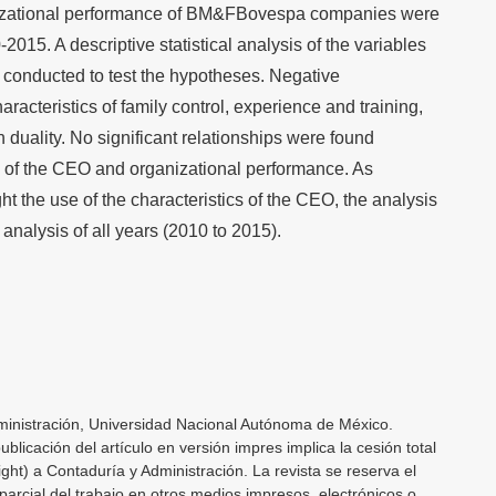
anizational performance of BM&FBovespa companies were
-2015. A descriptive statistical analysis of the variables
 conducted to test the hypotheses. Negative
aracteristics of family control, experience and training,
 duality. No significant relationships were found
n of the CEO and organizational performance. As
light the use of the characteristics of the CEO, the analysis
nalysis of all years (2010 to 2015).
inistración, Universidad Nacional Autónoma de México.
licación del artículo en versión impres implica la cesión total
ght) a Contaduría y Administración. La revista se reserva el
parcial del trabajo en otros medios impresos, electrónicos o