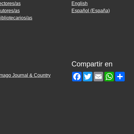
ectores/as
English
utores/as
Español (España)
ibliotecarios/as
Compartir en
Facebook
Twitter
Email
WhatsAp
Sha