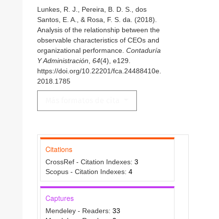
Lunkes, R. J., Pereira, B. D. S., dos
Santos, E. A., & Rosa, F. S. da. (2018).
Analysis of the relationship between the
observable characteristics of CEOs and
organizational performance.
Contaduría
Y Administración
,
64
(4), e129.
https://doi.org/10.22201/fca.24488410e.
2018.1785
Más formatos de cita
Citations
CrossRef - Citation Indexes:
3
Scopus - Citation Indexes:
4
Captures
Mendeley - Readers:
33