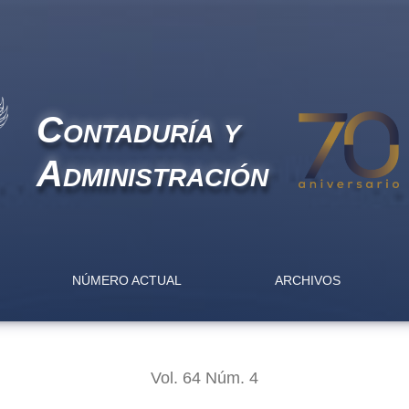
rvable characteristics of CEOs and organizational performance
Contaduría y
Administración
NÚMERO ACTUAL
ARCHIVOS
Vol. 64 Núm. 4