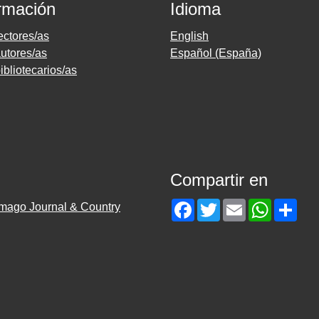
rmación
Idioma
ectores/as
English
utores/as
Español (España)
ibliotecarios/as
Compartir en
Facebook
Twitter
Email
WhatsAp
Sha