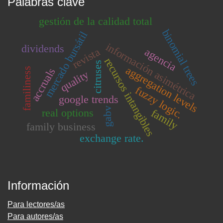
Palabras clave
gestión de la calidad total
binomial trees
mercado bursátil
información asimétrica
dividends
revista
agencia
recursos intangibles
citruses
aggregation levels
accruals
familiness
quality
fuzzy logic.
google trends
gabv
real options
family
family business
exchange rate.
Información
Para lectores/as
Para autores/as