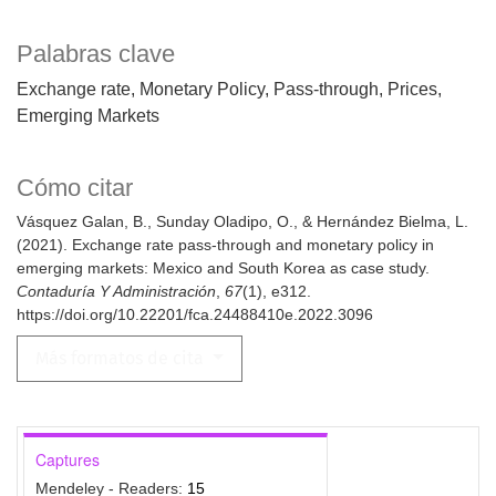
Palabras clave
Exchange rate
Monetary Policy
Pass-through
Prices
Emerging Markets
Cómo citar
Vásquez Galan, B., Sunday Oladipo, O., & Hernández Bielma, L.
(2021). Exchange rate pass-through and monetary policy in
emerging markets: Mexico and South Korea as case study.
Contaduría Y Administración
,
67
(1), e312.
https://doi.org/10.22201/fca.24488410e.2022.3096
Más formatos de cita
Captures
Mendeley - Readers:
15