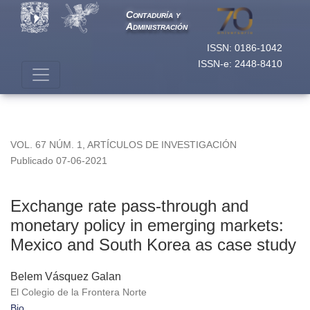
Exchange rate pass-through and monetary policy in emergin
Contaduría y
Administración
ISSN: 0186-1042
ISSN-e: 2448-8410
VOL. 67 NÚM. 1
,
ARTÍCULOS DE INVESTIGACIÓN
Publicado 07-06-2021
Exchange rate pass-through and
monetary policy in emerging markets:
Mexico and South Korea as case study
Belem Vásquez Galan
El Colegio de la Frontera Norte
Bio