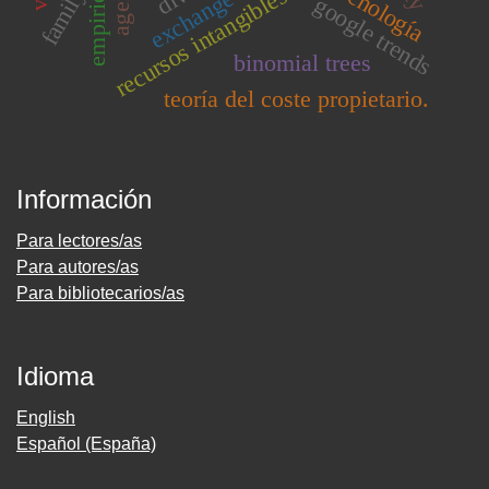
exchange rate.
recursos intangibles
family
google trends
binomial trees
teoría del coste propietario.
Información
Para lectores/as
Para autores/as
Para bibliotecarios/as
Idioma
English
Español (España)