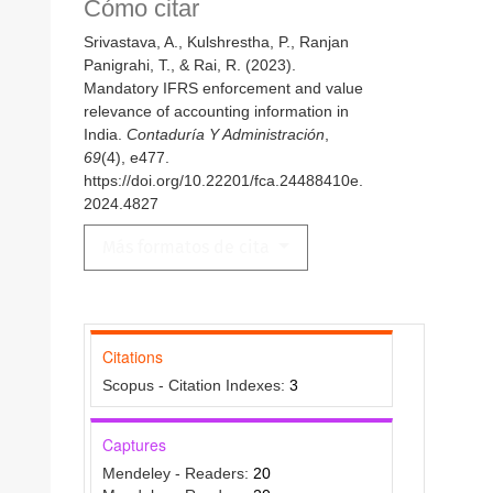
Cómo citar
Srivastava, A., Kulshrestha, P., Ranjan
Panigrahi, T., & Rai, R. (2023).
Mandatory IFRS enforcement and value
relevance of accounting information in
India.
Contaduría Y Administración
,
69
(4), e477.
https://doi.org/10.22201/fca.24488410e.
2024.4827
Más formatos de cita
Citations
Scopus - Citation Indexes:
3
Captures
Mendeley - Readers:
20