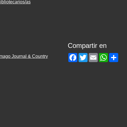
ibliotecarios/as
Compartir en
Facebook
Twitter
Email
WhatsAp
Sha