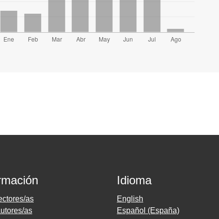
rmación
Idioma
ectores/as
English
utores/as
Español (España)