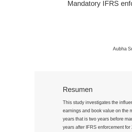
Mandatory IFRS enfor
Aubha Sr
Resumen
This study investigates the infl
earnings and book value on the m
years that is two years before m
years after IFRS enforcement for