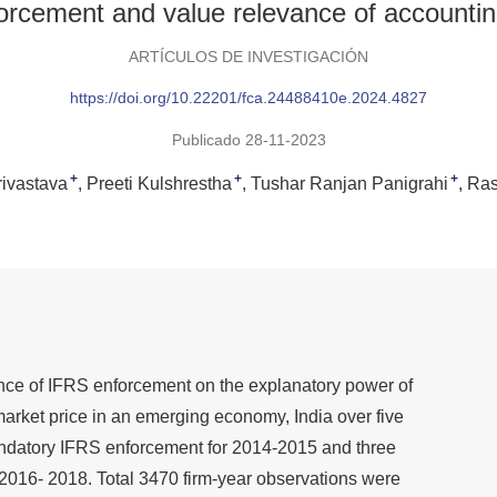
cement and value relevance of accounting
ARTÍCULOS DE INVESTIGACIÓN
https://doi.org/10.22201/fca.24488410e.2024.4827
Publicado 28-11-2023
+
+
+
ivastava
Preeti Kulshrestha
Tushar Ranjan Panigrahi
Ras
uence of IFRS enforcement on the explanatory power of
arket price in an emerging economy, India over five
andatory IFRS enforcement for 2014-2015 and three
 2016- 2018. Total 3470 firm-year observations were