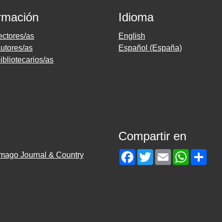
rmación
Idioma
ectores/as
English
utores/as
Español (España)
ibliotecarios/as
Compartir en
Facebook
Twitter
Email
WhatsAp
Sha