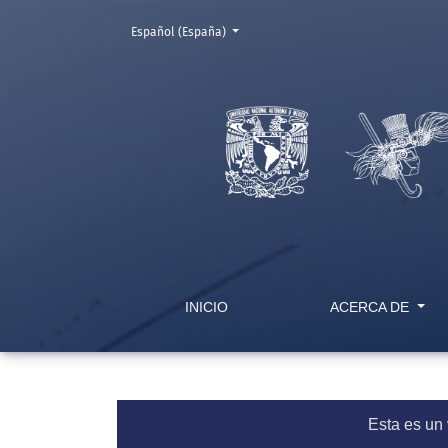
Cambiar el idioma. El actual es:
Español (España)
Autonomía y autoeficacia, claves para la sati
INICIO
ACERCA DE
Esta es un 