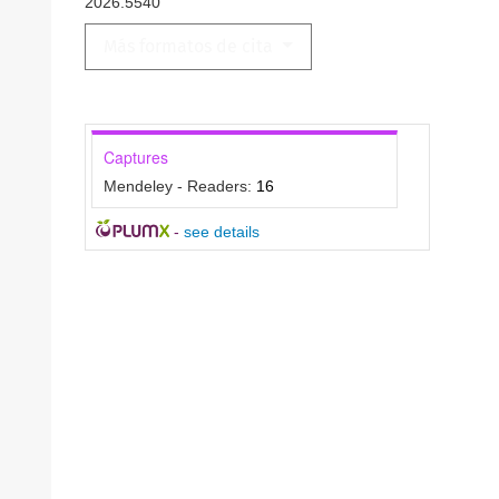
2026.5540
Más formatos de cita
Captures
Mendeley - Readers:
16
-
see details