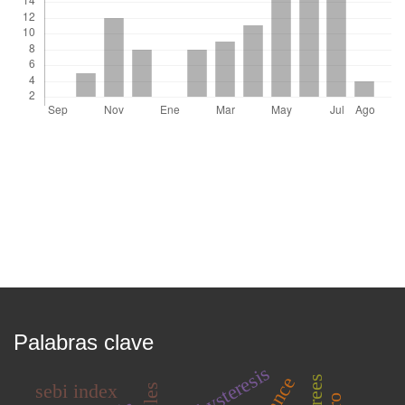
Palabras clave
hysteresis
sebi index