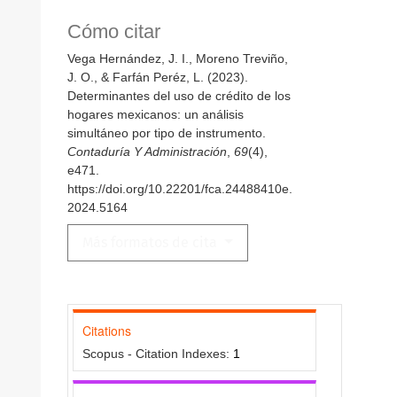
Cómo citar
Vega Hernández, J. I., Moreno Treviño,
J. O., & Farfán Peréz, L. (2023).
Determinantes del uso de crédito de los
hogares mexicanos: un análisis
simultáneo por tipo de instrumento.
Contaduría Y Administración
,
69
(4),
e471.
https://doi.org/10.22201/fca.24488410e.
2024.5164
Más formatos de cita
Citations
Scopus - Citation Indexes:
1