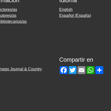
rmación
Idioma
ectores/as
English
utores/as
Español (España)
ibliotecarios/as
Compartir en
Facebook
Twitter
Email
WhatsAp
Sha