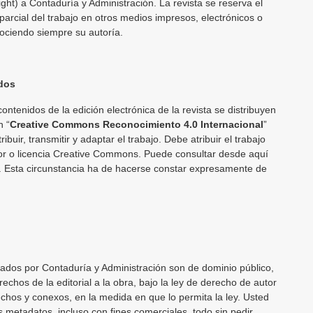
ght) a Contaduría y Administración. La revista se reserva el
parcial del trabajo en otros medios impresos, electrónicos o
nociendo siempre su autoría.
dos
contenidos de la edición electrónica de la revista se distribuyen
n “
Creative Commons Reconocimiento 4.0 Internacional
”
ribuir, transmitir y adaptar el trabajo. Debe atribuir el trabajo
tor o licencia Creative Commons. Puede consultar desde aquí
a. Esta circunstancia ha de hacerse constar expresamente de
cados por Contaduría y Administración son de dominio público,
echos de la editorial a la obra, bajo la ley de derecho de autor
echos y conexos, en la medida en que lo permita la ley. Usted
os metadatos, incluso con fines comerciales, todo sin pedir