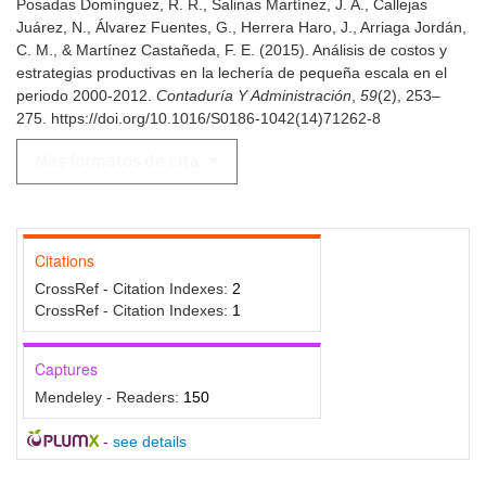
Posadas Domínguez, R. R., Salinas Martínez, J. A., Callejas
Juárez, N., Álvarez Fuentes, G., Herrera Haro, J., Arriaga Jordán,
C. M., & Martínez Castañeda, F. E. (2015). Análisis de costos y
estrategias productivas en la lechería de pequeña escala en el
periodo 2000-2012.
Contaduría Y Administración
,
59
(2), 253–
275. https://doi.org/10.1016/S0186-1042(14)71262-8
Más formatos de cita
Citations
CrossRef - Citation Indexes:
2
CrossRef - Citation Indexes:
1
Captures
Mendeley - Readers:
150
-
see details