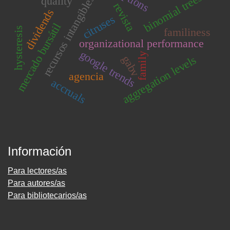
binomial trees
recursos intangibles
quality
revista
dividends
citruses
mercado bursátil
hysteresis
familiness
organizational performance
google trends
family
gabv
aggregation levels
agencia
accruals
Información
Para lectores/as
Para autores/as
Para bibliotecarios/as