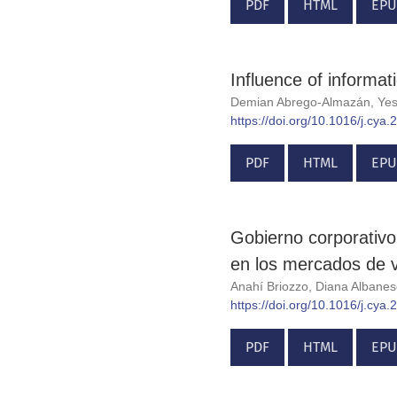
PDF
HTML
EPU
Influence of informa
Demian Abrego-Almazán, Yes
https://doi.org/10.1016/j.cya
PDF
HTML
EPU
Gobierno corporativo
en los mercados de v
Anahí Briozzo, Diana Albanes
https://doi.org/10.1016/j.cya
PDF
HTML
EPU