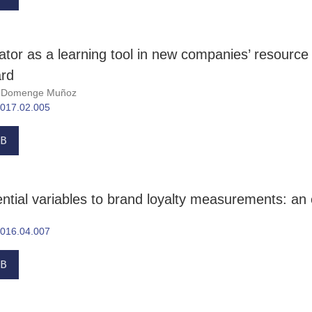
lator as a learning tool in new companies’ resourc
ard
io Domenge Muñoz
.2017.02.005
B
ntial variables to brand loyalty measurements: an 
.2016.04.007
B