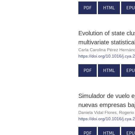
PDF
HTML
EPU
Evolution of state clu
multivariate statistica
Carla Carolina Pérez Herná
https://doi.org/10.1016/j.cya
PDF
HTML
EPU
Simulador de vuelo e
nuevas empresas baj
Daniela Vidal Flores, Roger
https://doi.org/10.1016/j.cya
PDF
HTML
EPU