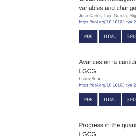
variables and changes
José Carlos Trejo García, Mi
https://doi.org/10.1016/j.cya
PDF
HTML
EPU
Avances en la cantida
LGCG
Laura Sour
https://doi.org/10.1016/j.cya
PDF
HTML
EPU
Progress in the quanti
LGCG