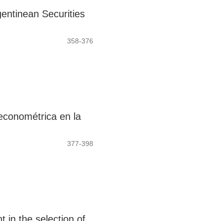
entinean Securities
358-376
econométrica en la
377-398
 in the selection of