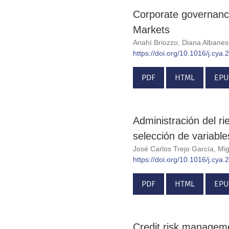
Corporate governance
Markets
Anahí Briozzo, Diana Albanes
https://doi.org/10.1016/j.cya
PDF
HTML
EPU
Administración del r
selección de variable
José Carlos Trejo García, Mi
https://doi.org/10.1016/j.cya
PDF
HTML
EPU
Credit risk manageme