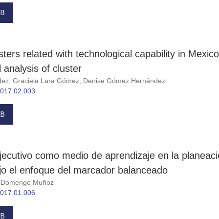
B
sters related with technological capability in Mexico
l analysis of cluster
ndez, Graciela Lara Gómez, Denise Gómez Hernández
.2017.02.003
B
jecutivo como medio de aprendizaje en la planeac
o el enfoque del marcador balanceado
io Domenge Muñoz
.2017.01.006
B