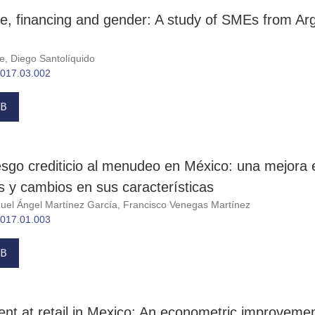
, financing and gender: A study of SMEs from Arg
e, Diego Santolíquido
.2017.03.002
B
iesgo crediticio al menudeo en México: una mejora 
s y cambios en sus características
guel Ángel Martínez García, Francisco Venegas Martínez
.2017.01.003
B
nt at retail in Mexico: An econometric improvement