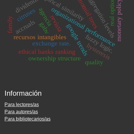
empirical similarity
aggregation levels
binomial trees
real options
dividends
monetary policy
organizational performance
agencia
citruses
revista
family
accruals
gabv
google trends
fuzzy logic.
recursos intangibles
exchange rate.
hysteresis
ethical banks ranking
ownership structure
quality
Información
Para lectores/as
Para autores/as
Para bibliotecarios/as