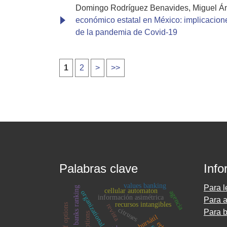
Domingo Rodríguez Benavides, Miguel Á
económico estatal en México: implicacio
de la pandemia de Covid-19
1
2
>
>>
Palabras clave
Info
values banking
Para l
ethical banks ranking
cellular automaton
agencia
organizational performance
información asimétrica
Para a
recursos intangibles
revista
citruses
Para b