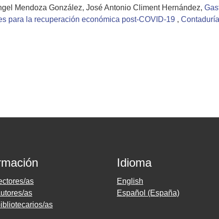
ngel Mendoza González, José Antonio Climent Hernández,
Gast
nes para la recuperación económica post-COVID-19
,
Contaduría
rmación
Idioma
ectores/as
English
utores/as
Español (España)
ibliotecarios/as