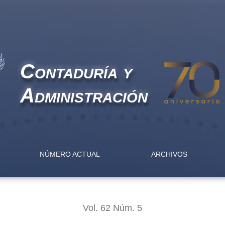
xponente de autosimilitud: paridades de los tipos de cambio dó
Contaduría y
Administración
NÚMERO ACTUAL
ARCHIVOS
Vol. 62 Núm. 5