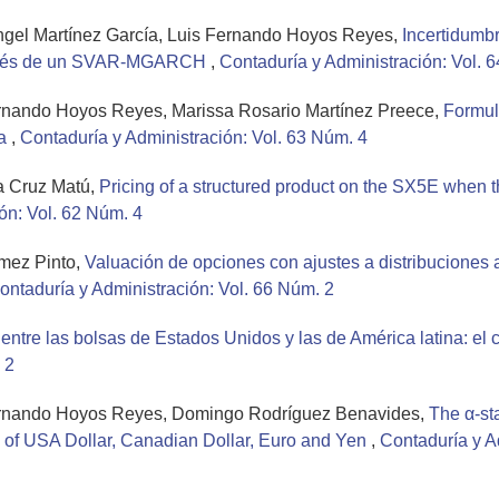
gel Martínez García, Luis Fernando Hoyos Reyes,
Incertidumbr
través de un SVAR-MGARCH
,
Contaduría y Administración: Vol. 
rnando Hoyos Reyes, Marissa Rosario Martínez Preece,
Formul
ia
,
Contaduría y Administración: Vol. 63 Núm. 4
a Cruz Matú,
Pricing of a structured product on the SX5E when th
ón: Vol. 62 Núm. 4
ómez Pinto,
Valuación de opciones con ajustes a distribuciones 
ontaduría y Administración: Vol. 66 Núm. 2
entre las bolsas de Estados Unidos y las de América latina: el c
 2
ernando Hoyos Reyes, Domingo Rodríguez Benavides,
The α-sta
es of USA Dollar, Canadian Dollar, Euro and Yen
,
Contaduría y A