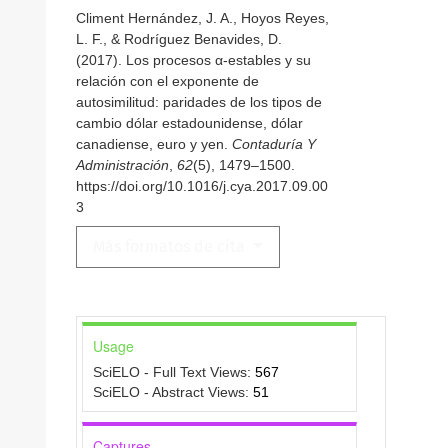
Climent Hernández, J. A., Hoyos Reyes,
L. F., & Rodríguez Benavides, D.
(2017). Los procesos α-estables y su
relación con el exponente de
autosimilitud: paridades de los tipos de
cambio dólar estadounidense, dólar
canadiense, euro y yen.
Contaduría Y
Administración
,
62
(5), 1479–1500.
https://doi.org/10.1016/j.cya.2017.09.00
3
Más formatos de cita
Usage
SciELO - Full Text Views:
567
SciELO - Abstract Views:
51
Captures