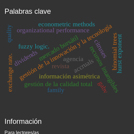
Palabras clave
econometric methods
gestión de la innovación y la tecnología
quality
organizational performance
binomial trees
mercado bursátil
hurst exponent
citruses
fuzzy logic.
recursos intangibles
dividends
exchange rate.
agencia
accruals
revista
información asimétrica
gabv
gestión de la calidad total
family
Información
Para lectores/as