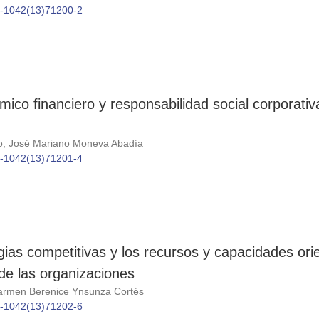
86-1042(13)71200-2
co financiero y responsabilidad social corporativ
ho, José Mariano Moneva Abadía
86-1042(13)71201-4
egias competitivas y los recursos y capacidades or
de las organizaciones
armen Berenice Ynsunza Cortés
86-1042(13)71202-6