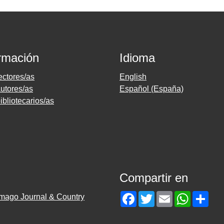
rmación
Idioma
ectores/as
English
utores/as
Español (España)
ibliotecarios/as
Compartir en
Facebook
Twitter
Email
WhatsAp
Sha