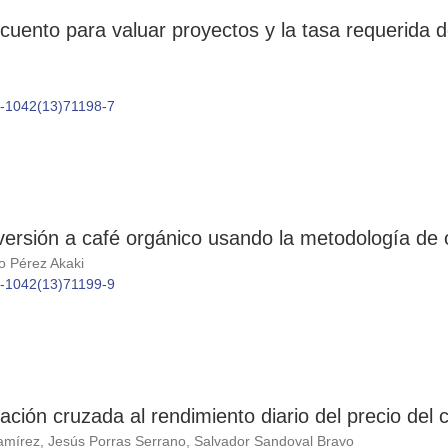
uento para valuar proyectos y la tasa requerida d
86-1042(13)71198-7
versión a café orgánico usando la metodología de 
o Pérez Akaki
86-1042(13)71199-9
lación cruzada al rendimiento diario del precio del 
írez, Jesús Porras Serrano, Salvador Sandoval Bravo