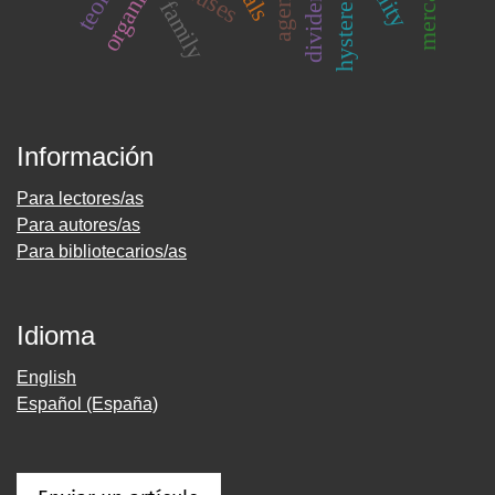
agencia
dividends
hysteresis
family
Información
Para lectores/as
Para autores/as
Para bibliotecarios/as
Idioma
English
Español (España)