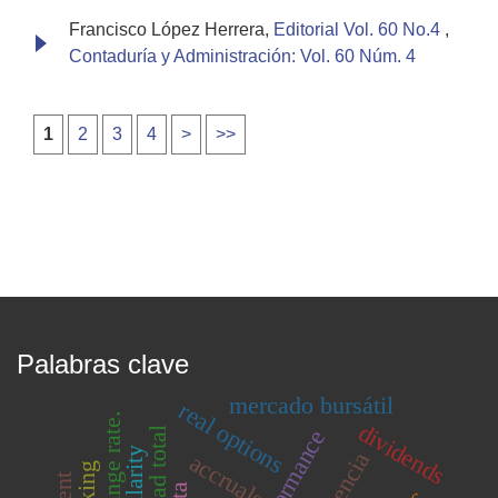
Francisco López Herrera,
Editorial Vol. 60 No.4
,
Contaduría y Administración: Vol. 60 Núm. 4
1
2
3
4
>
>>
Palabras clave
mercado bursátil
real options
exchange rate.
dividends
agencia
accruals