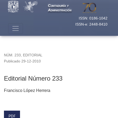
Editorial Número 233
Contaduría y
Administración
ISSN: 0186-1042
ISSN-e: 2448-8410
NÚM. 233
,
EDITORIAL
Publicado 29-12-2010
Editorial Número 233
Francisco López Herrera
PDF